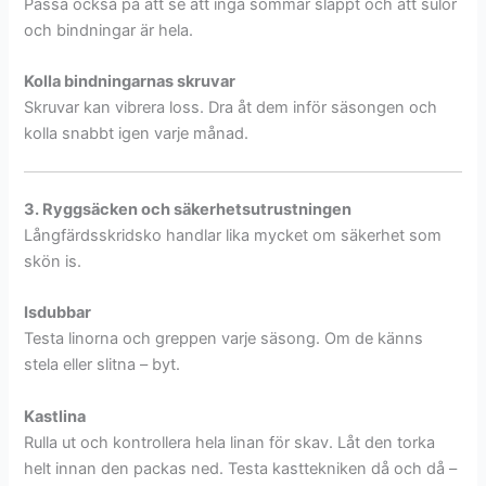
Passa också på att se att inga sömmar släppt och att sulor
och bindningar är hela.
Kolla bindningarnas skruvar
Skruvar kan vibrera loss. Dra åt dem inför säsongen och
kolla snabbt igen varje månad.
3. Ryggsäcken och säkerhetsutrustningen
Långfärdsskridsko handlar lika mycket om säkerhet som
skön is.
Isdubbar
Testa linorna och greppen varje säsong. Om de känns
stela eller slitna – byt.
Kastlina
Rulla ut och kontrollera hela linan för skav. Låt den torka
helt innan den packas ned. Testa kasttekniken då och då –