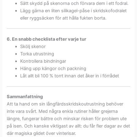
Sätt skydd på skenorna och förvara dem i ett fodral.
Lägg gärna en liten silikagel-påse i skridskofodralet
eller ryggsäcken för att hålla fukten borta.
6. En snabb checklista efter varje tur
Skölj skenor
Torka utrustning
Kontrollera bindningar
Häng upp kängor och packning
Låt allt bli 100 % torrt innan det åker in i förrådet
Sammanfattning
Att ta hand om sin långfärdsskridskoutrustning behöver
inte vara svårt. Med några enkla rutiner håller grejerna
längre, fungerar bättre och minskar risken för problem ute
på isen. Och kanske viktigast av allt: du får fler dagar av det
där magiska glidet över vinterisar.