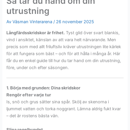
Så tar du hand om din
utrustning
Av
Väsman Vinterarena
/
26 november 2025
Långfärdsskridskor är frihet.
Tyst glid över svart blankis,
vind i ansiktet, känslan av att vara helt närvarande. Men
precis som med allt friluftsliv kräver utrustningen lite kärlek
för att fungera som bäst – och för att hålla i många år. Här
får du en enkel guide till hur du tar hand om din utrustning,
före, under och efter säsongen.
1. Börja med grunden: Dina skridskor
Rengör efter varje tur
Is, snö och grus sätter sina spår. Skölj av skenorna i
ljummet vatten och torka noggrant. Lämna aldrig fukt kvar
– det är rostens bästa vän.
Slipa regelbundet